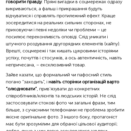
говорити правду
. Прямі вигадки в соцмережах одразу
викриваються, а фальш і прикрашання будуть
відчуватися і справлять протилежний ефект. Краще
зосередитися на реальних сильних сторонах, не
приховуючи і певні недоліки чи проблеми – це
посилює переконливість оповіді. Слід уникати і
штучного роздування другорядних елементів (хайпу).
Врешті, соцмережі і так кишать цукровими історіями
успіху, почуттів і стосунків, а ось автентичність, навіть
непричесана, – ексклюзивний товар.
Зайве казати, що формальний чи пафосний стиль
погано “заходить”, і
навіть сторінки організацій варто
“олюднювати”
, прив’язувати до конкретних
співробітників/клієнтів та людських історій. Не слід
застосовувати стокові фото чи загальні фрази, тим
більше, з сучасними телефонами не проблема зробити
якісне оригінальне фото. З іншого боку, протагоніст
має бути зрозумілим для обраної цільової аудиторії;
добре, якщо з ним легко асоціюватися завдяки