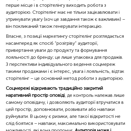
перше місце і в сторітелінгу виходить робота з
аудиторією. Сторітелінг має не тільки зацікавлювати і
утримувати увагу (хоч це завдання також є важливим) –
він покликаний також генерувати інтеракцію.
Власне, з позиції маркетингу сторітелінг розглядається
насамперед як спосіб “розігріву” аудиторії,
привертання уваги до продукту та формування
лояльності до бренду; це лише упаковка для продажів.
З перспективи індивідуального ведення соцмереж
такими продажами і є інтерес, увага і лояльність, відтак
сторітелінг – це основний метод роботи з аудиторією.
Соцмережі відкривають традиційно закритий
наративний простір оповіді
, де контроль належав лише
самому оповідачу, і дозволяють аудиторії втручатися в
цей простір, доповнювати, розвивати або навпаки
руйнувати. В цьому є ризики, але такої відкритості не
слід боятися – навпаки, максимально використовувати
можливості, які вона пропонує.
Аудиторія може і