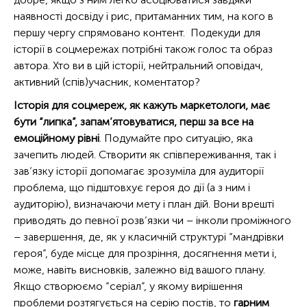
наявності досвіду і рис, притаманних тим, на кого в
першу чергу спрямовано контент. Подекуди для
історії в соцмережах потрібні також голос та образ
автора. Хто ви в цій історії, нейтральний оповідач,
активний (спів)учасник, коментатор?
Історія для соцмереж, як кажуть маркетологи, має
бути “липка”, запам’ятовуватися, перш за все на
емоційному рівні
. Подумайте про ситуацію, яка
зачепить людей. Створити як співпереживання, так і
зав’язку історії допомагає зрозуміла для аудиторії
проблема, що підштовхує героя до дії (а з ним і
аудиторію), визначаючи мету і план дій. Вони врешті
приводять до певної розв’язки чи – інколи проміжного
– завершення, де, як у класичній структурі “мандрівки
героя”, буде місце для прозріння, досягнення мети і,
може, навіть висновків, залежно від вашого плану.
Якщо створюємо “серіал”, у якому вирішення
проблеми розтягується на серію постів, то
гарним