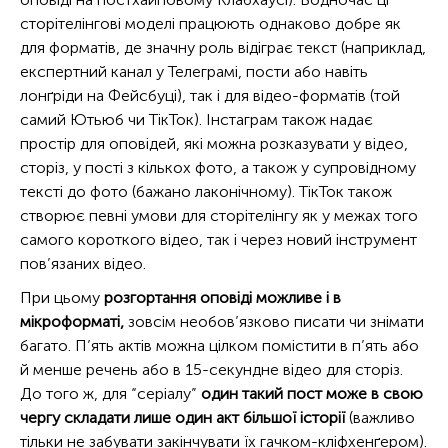
сторітелінгові моделі працюють однаково добре як
для форматів, де значну роль відіграє текст (наприклад,
експертний канал у Телеграмі, пости або навіть
лонґріди на Фейсбуці), так і для відео-форматів (той
самий Ютьюб чи ТікТок). Інстаграм також надає
простір для оповідей, які можна розказувати у відео,
сторіз, у пості з кількох фото, а також у супровідному
тексті до фото (бажано лаконічному). ТікТок також
створює певні умови для сторітелінгу як у межах того
самого короткого відео, так і через новий інструмент
пов’язаних відео.
При цьому
розгортання оповіді можливе і в
мікроформаті,
зовсім необов’язково писати чи знімати
багато. П’ять актів можна цілком помістити в п’ять або
й менше речень або в 15-секундне відео для сторіз.
До того ж, для “серіалу”
один такий пост може в свою
чергу складати лише один акт більшої історії
(важливо
тільки не забувати закінчувати їх гачком-кліфхенґером).