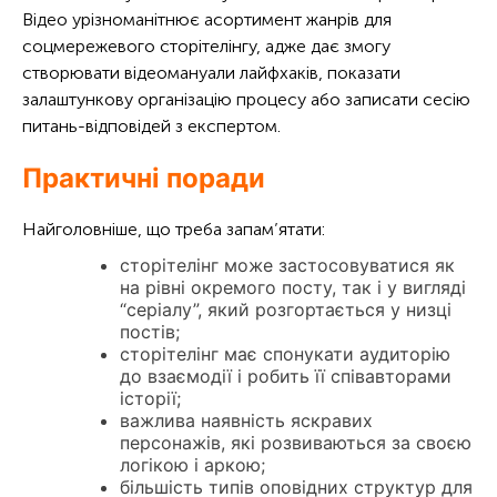
Відео урізноманітнює асортимент жанрів для
соцмережевого сторітелінгу, адже дає змогу
створювати відеомануали лайфхаків, показати
залаштункову організацію процесу або записати сесію
питань-відповідей з експертом.
Практичні поради
Найголовніше, що треба запам’ятати:
сторітелінг може застосовуватися як
на рівні окремого посту, так і у вигляді
“серіалу”, який розгортається у низці
постів;
сторітелінг має спонукати аудиторію
до взаємодії і робить її співавторами
історії;
важлива наявність яскравих
персонажів, які розвиваються за своєю
логікою і аркою;
більшість типів оповідних структур для