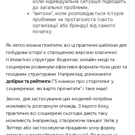
коли індивідуальна ситуація підводить
до загальної проблеми,
“витоки”, коли розповідається історія
проблеми чи протагоніста (часто
організації або бренду) від самого
початку.
Як легко можна помітити, всі ці практичні шаблони для
побудови історії є спрощеною версією класичної
п’ятиактної структури. Водночас онлайн-медії та
соцмережі розвинули ефективні формати поза цією та
похідним структурами. Наприклад, різноманітні
добірки та рейтинги
(“5 книжок про сторітелінг у
соцмережах, які варто прочитати” і таке інше).
Звісно, для застосування цих моделей потрібна
можливість розгорнути оповідь. З іншого боку,
практично всі соцмережі сьогодні дають таку
можливість (наприклад, створюючи ланцюг твітів у
Твіттері або застосовуючи прадавню усну форму
оповіді на постхайповому Клабхаусі). Водночас ці