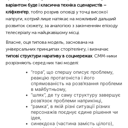
варіантом буде і класична техніка сценаристів –
кліфхенґер
, тобто розрив оповіді у точці високої
напруги, котрий лише натякає на можливий дальший
розвиток сюжету, за аналогією з закінченням епізоду
телесеріалу на найцікавішому місці.
Власне, оця типова модель, заснована на
універсальних принципах сторітелінгу, і визначає
типові структури наративу в соцмережах
. СММ-ники
розрізняють серед них такі моделі:
“гора”, що спершу описує проблему,
реакцію протагоніста і його
спрямованість на розв’язання проблеми
в майбутньому,
“шлях”, де ту саму структуру завершує
розв’язок проблеми наприкінці,
“рамка”, в якій різні ситуації різних
персонажів поєднує єдине рішення чи
ідея,
синекдоха (частина замість цілого),