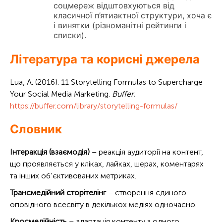
соцмереж відштовхуються від
класичної п’ятиактної структури, хоча є
і винятки (різноманітні рейтинги і
списки).
Література та корисні джерела
Lua, A. (2016). 11 Storytelling Formulas to Supercharge
Your Social Media Marketing.
Buffer.
https://buffer.com/library/storytelling-formulas/
Словник
Інтеракція (взаємодія)
– реакція аудиторії на контент,
що проявляється у кліках, лайках, шерах, коментарях
та інших об’єктивованих метриках.
Трансмедійний сторітелінг
– створення єдиного
оповідного всесвіту в декількох медіях одночасно.
Кросмедійність
– адаптація контенту з одного