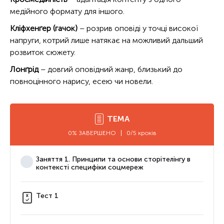
медійного формату для іншого.
Кліфхенґер (гачок)
– розрив оповіді у точці високої
напруги, котрий лише натякає на можливий дальший
розвиток сюжету.
Лонґрід
– довгий оповідний жанр, близький до
повноцінного нарису, есею чи новели.
ТЕМА
0% ЗАВЕРШЕНО
0/5 кроків
Заняття 1. Принципи та основи сторітелінгу в
контексті специфіки соцмереж
Тест 1