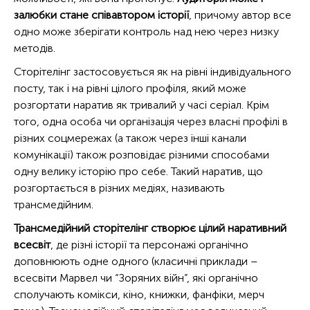
залюбки стане співавтором історії
, причому автор все
одно може зберігати контроль над нею через низку
методів.
Сторітелінг застосовується як на рівні індивідуального
посту, так і на рівні цілого профіля, який може
розгортати наратив як тривалий у часі серіал. Крім
того, одна особа чи організація через власні профілі в
різних соцмережах (а також через інші канали
комунікації) також розповідає різними способами
одну велику історію про себе. Такий наратив, що
розгортається в різних медіях, називають
трансмедійним.
Трансмедійний сторітелінг створює цілий наративний
всесвіт
, де різні історії та персонажі органічно
доповнюють одне одного (класичні приклади –
всесвіти Марвел чи “Зоряних війн”, які органічно
сполучають комікси, кіно, книжки, фанфіки, мерч