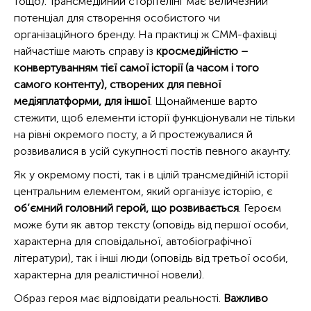
тощо). Трансмедійний сторітелінг має величезний
потенціал для створення особистого чи
організаційного бренду. На практиці ж СММ-фахівці
найчастіше мають справу із
кросмедійністю –
конвертуванням тієї самої історії (а часом і того
самого контенту), створених для певної
медіяплатформи, для іншої
. Щонайменше варто
стежити, щоб елементи історії функціонували не тільки
на рівні окремого посту, а й простежувалися й
розвивалися в усій сукупності постів певного акаунту.
Як у окремому пості, так і в цілій трансмедійній історії
центральним елементом, який організує історію, є
об’ємний головний герой, що розвивається
. Героєм
може бути як автор тексту (оповідь від першої особи,
характерна для сповідальної, автобіографічної
літератури), так і інші люди (оповідь від третьої особи,
характерна для реалістичної новели).
Образ героя має відповідати реальності.
Важливо