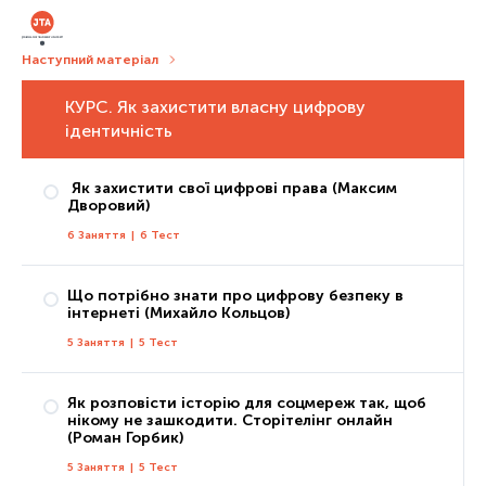
Наступний матеріал
КУРС. Як захистити власну цифрову
ідентичність
Як захистити свої цифрові права (Максим
Дворовий)
6 Заняття
|
6 Тест
Що потрібно знати про цифрову безпеку в
інтернеті (Михайло Кольцов)
Заняття 1: Що таке цифрові права та які з них має кожен з нас?
5 Заняття
|
5 Тест
Тест 1
Заняття 2: Як захистити свої права без звернення до держави
Як розповісти історію для соцмереж так, щоб
Тест 2
нікому не зашкодити. Сторітелінг онлайн
Заняття 1: Цифрова особистість
(Роман Горбик)
Заняття 3: Як захистити свої права за допомогою незалежних органів
Тест 1
5 Заняття
|
5 Тест
Тест 3
Заняття 2: Паролі та їх альтернативи