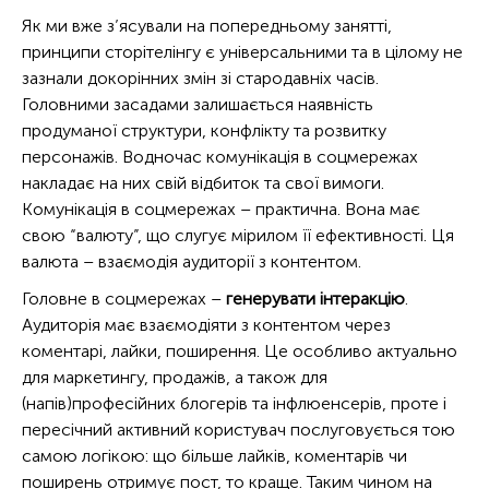
Тест 4
Як ми вже з’ясували на попередньому занятті,
принципи сторітелінгу є універсальними та в цілому не
Заняття 5. Що таке емоційне вигорання та якою є профілактика
вигорання в професії
зазнали докорінних змін зі стародавніх часів.
Тест 5
Головними засадами залишається наявність
продуманої структури, конфлікту та розвитку
персонажів. Водночас комунікація в соцмережах
накладає на них свій відбиток та свої вимоги.
Комунікація в соцмережах – практична. Вона має
свою “валюту”, що слугує мірилом її ефективності. Ця
валюта – взаємодія аудиторії з контентом.
Головне в соцмережах –
генерувати інтеракцію
.
Аудиторія має взаємодіяти з контентом через
коментарі, лайки, поширення. Це особливо актуально
для маркетингу, продажів, а також для
(напів)професійних блогерів та інфлюенсерів, проте і
пересічний активний користувач послуговується тою
самою логікою: що більше лайків, коментарів чи
поширень отримує пост, то краще. Таким чином на