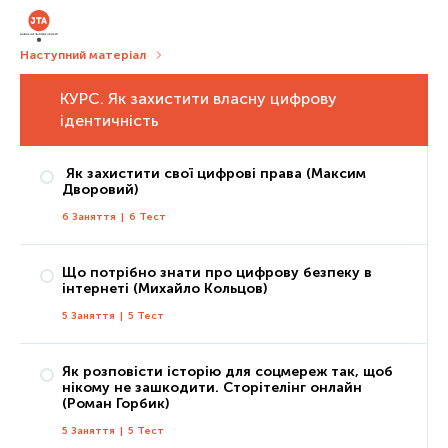
Наступний матеріал
КУРС. Як захистити власну цифрову
ідентичність
Як захистити свої цифрові права (Максим
Дворовий)
6 Заняття
|
6 Тест
Що потрібно знати про цифрову безпеку в
інтернеті (Михайло Кольцов)
Заняття 1: Що таке цифрові права та які з них має кожен з нас?
5 Заняття
|
5 Тест
Тест 1
Заняття 2: Як захистити свої права без звернення до держави
Як розповісти історію для соцмереж так, щоб
Тест 2
нікому не зашкодити. Сторітелінг онлайн
Заняття 1: Цифрова особистість
(Роман Горбик)
Заняття 3: Як захистити свої права за допомогою незалежних органів
Тест 1
5 Заняття
|
5 Тест
Тест 3
Заняття 2: Паролі та їх альтернативи