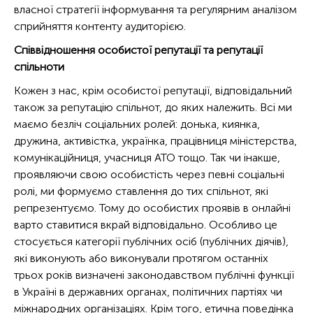
власної стратегії інформування та регулярним аналізом
сприйняття контенту аудиторією.
Співвідношення особистої репутації та репутації
спільноти
Кожен з нас, крім особистої репутації, відповідальний
також за репутацію спільнот, до яких належить. Всі ми
маємо безліч соціальних ролей: донька, киянка,
дружина, активістка, українка, працівниця міністерства,
комунікаційниця, учасниця АТО тощо. Так чи інакше,
проявляючи свою особистість через певні соціальні
ролі, ми формуємо ставлення до тих спільнот, які
репрезентуємо. Тому до особистих проявів в онлайні
варто ставитися вкрай відповідально. Особливо це
стосується категорії публічних осіб (публічних діячів),
які виконують або виконували протягом останніх
трьох років визначені законодавством публічні функції
в Україні в державних органах, політичних партіях чи
міжнародних організаціях. Крім того, етична поведінка