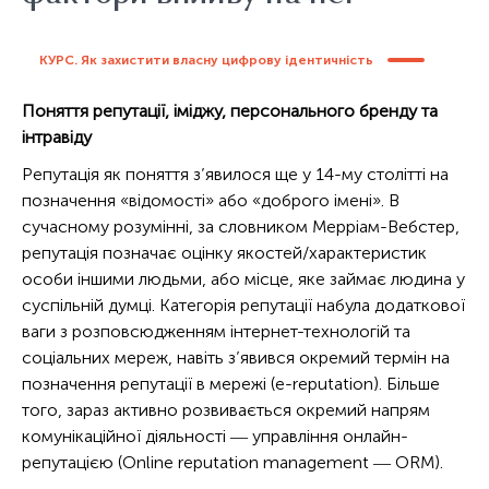
Тест 4
Заняття 5. Що таке емоційне вигорання та якою є профілактика
КУРС. Як захистити власну цифрову ідентичність
вигорання в професії
Тест 5
Поняття репутації, іміджу, персонального бренду та
інтравіду
Репутація як поняття з’явилося ще у 14-му столітті на
позначення «відомості» або «доброго імені». В
сучасному розумінні, за словником Мерріам-Вебстер,
репутація позначає оцінку якостей/характеристик
особи іншими людьми, або місце, яке займає людина у
суспільній думці. Категорія репутації набула додаткової
ваги з розповсюдженням інтернет-технологій та
соціальних мереж, навіть з’явився окремий термін на
позначення репутації в мережі (e-reputation). Більше
того, зараз активно розвивається окремий напрям
комунікаційної діяльності ― управління онлайн-
репутацією (Online reputation management ― ORM).