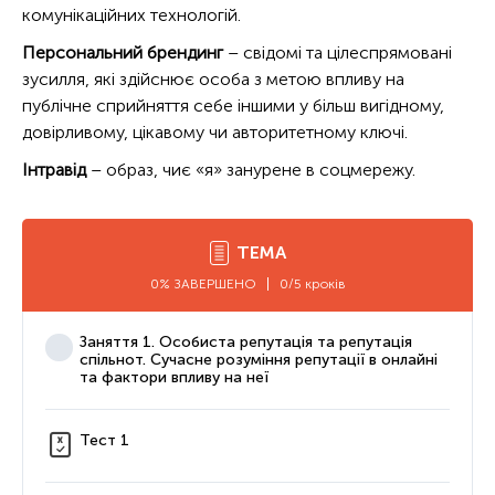
комунікаційних технологій.
Персональний брендинг
– свідомі та цілеспрямовані
зусилля, які здійснює особа з метою впливу на
публічне сприйняття себе іншими у більш вигідному,
довірливому, цікавому чи авторитетному ключі.
Інтравід
– образ, чиє «я» занурене в соцмережу.
ТЕМА
0% ЗАВЕРШЕНО
0/5 кроків
Заняття 1. Особиста репутація та репутація
спільнот. Сучасне розуміння репутації в онлайні
та фактори впливу на неї
Тест 1