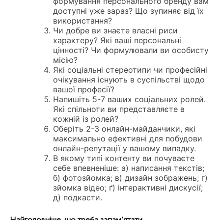
формування персонального бренду вам
доступні уже зараз? Що зупиняє від їх
використання?
Чи добре ви знаєте власні риси
характеру? Які ваші персональні
цінності? Чи формулювали ви особисту
місію?
Які соціальні стереотипи чи професійні
очікування існують в суспільстві щодо
вашої професії?
Напишіть 5-7 ваших соціальних ролей.
Які спільноти ви представляєте в
кожній із ролей?
Оберіть 2-3 онлайн-майданчики, які
максимально ефективні для побудови
онлайн-репутації у вашому випадку.
В якому типі контенту ви почуваєте
себе впевненіше: а) написання текстів;
б) фотозйомка; в) дизайн зображень; г)
зйомка відео; ґ) інтерактивні дискусії;
д) подкасти.
Найголовніше, що треба запам’ятати