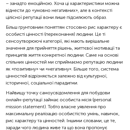
– занадто емоційною. Хоча ці характеристики можна
віднести до «умовно негативних», але в контексті
цілісної репутації вони лише підсилюють образ.
Більш грунтовним поняттям стосовно рис характеру є
особисті цінності (переконання) людини. Це ті
сенсоутворюючі категорії, які мають вирішальне
значення для прийняття рішень, життєвої мотивації та
принципів життя конкретної людини. Саме на основі
спільних цінностей ми сприймаємо репутацію людини
як «позитивну» чи «негативну». Більше того, система
цінностей відрізняється залежно від культурної,
історичної, соціальної парадигми.
Найвищу точку самоусвідомлення для побудови
онлайн-репутації займає особиста місія (personal
mission statement). Тобто власне уявлення про
максимальну реалізацію особистістю умінь, навичок,
рис характеру та цінностей. Іншими словами, це те,
заради чого людина живе та що вона пропонує