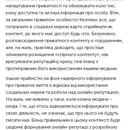
налаштування приватності та обмежувати коло тих,
кому доступна та чи інша інформація про особу. Втім,
за загальним правилом особистої безпеки, все, що
потрапило в соціальні мережі варто сприймати як
контент, до якого має доступ будь-хто. Безумовно,
розповсюдження приватного контенту є порушенням,
але, на жаль, практика доводить, що простіше
обмежити розміщення «спірного контенту», ніж
врегулювати репутаційну кризу, пов’язану з
протиправним його використанням іншими людьми.
Іншою крайністю на фоні надмірного інформування
про приватне життя є відмова від використання
соціальних мереж та роботи над онлайн-репутацією.
На жаль, ми живемо у часи, коли кожна людина –
медіа. І те, що хтось відмовляється інформувати про
свою діяльність, не означає, що про нього не будуть
писати інші. Більш правильним в цьому контексті буде
свідоме формування онлайн-репутації з розробкою