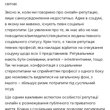
світові.
Звісно ж, коли ми говоримо про онлайн-репутацію,
лише самоусвідомлення недостатньо. Адже в соціумі,
в якому ми живемо, існують певні соціальні
стереотипи. Це уявлення про те, як має або не має
поводитися/виглядати/спілкуватися людина певного
соціального статусу. Крім того, є також репутація
певних професій, яка накладає відбиток на очікування
соціуму щодо всіх її представників. Рятувальники
мають бути сміливими, вчителі – інтелігентними, тощо.
Так чи інакше, конфронтація з соціальними
стереотипами чи сприйняттям професії з одного боку
дає можливість виділитися на загальному фоні, з
іншого – збільшує ризик потрапити під суспільний
осуд.
Ще одним важливим аспектом особистої репутації
онлайн є розмежування публічного та приватного
життя. Кожна з соціальних мереж дозволяє регулювати