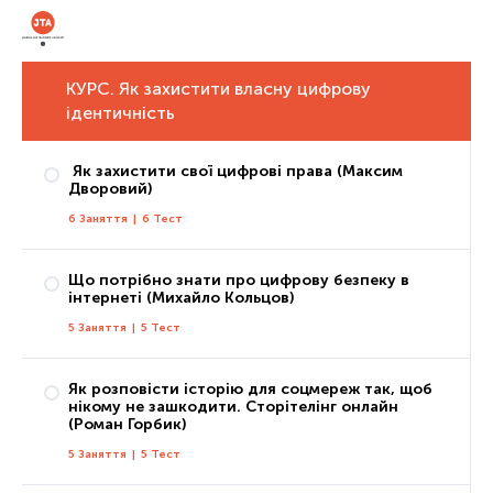
КУРС. Як захистити власну цифрову
ідентичність
Як захистити свої цифрові права (Максим
Дворовий)
6 Заняття
|
6 Тест
Що потрібно знати про цифрову безпеку в
інтернеті (Михайло Кольцов)
Заняття 1: Що таке цифрові права та які з них має кожен з нас?
5 Заняття
|
5 Тест
Тест 1
Заняття 2: Як захистити свої права без звернення до держави
Як розповісти історію для соцмереж так, щоб
Тест 2
нікому не зашкодити. Сторітелінг онлайн
Заняття 1: Цифрова особистість
(Роман Горбик)
Заняття 3: Як захистити свої права за допомогою незалежних органів
Тест 1
5 Заняття
|
5 Тест
Тест 3
Заняття 2: Паролі та їх альтернативи
Заняття 4: Як захистити свої права за допомогою правоохоронних