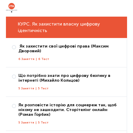
КУРС. Як захистити власну цифрову
ідентичність
Як захистити свої цифрові права (Максим
Дворовий)
6 Заняття
|
6 Тест
Що потрібно знати про цифрову безпеку в
інтернеті (Михайло Кольцов)
Заняття 1: Що таке цифрові права та які з них має кожен з нас?
5 Заняття
|
5 Тест
Тест 1
Заняття 2: Як захистити свої права без звернення до держави
Як розповісти історію для соцмереж так, щоб
Тест 2
нікому не зашкодити. Сторітелінг онлайн
Заняття 1: Цифрова особистість
(Роман Горбик)
Заняття 3: Як захистити свої права за допомогою незалежних органів
Тест 1
5 Заняття
|
5 Тест
Тест 3
Заняття 2: Паролі та їх альтернативи
Заняття 4: Як захистити свої права за допомогою правоохоронних