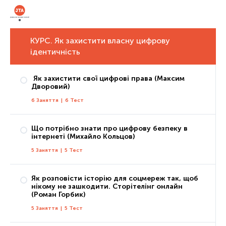
КУРС. Як захистити власну цифрову
ідентичність
Як захистити свої цифрові права (Максим
Дворовий)
6 Заняття
|
6 Тест
Що потрібно знати про цифрову безпеку в
інтернеті (Михайло Кольцов)
Заняття 1: Що таке цифрові права та які з них має кожен з нас?
5 Заняття
|
5 Тест
Тест 1
Заняття 2: Як захистити свої права без звернення до держави
Як розповісти історію для соцмереж так, щоб
Тест 2
нікому не зашкодити. Сторітелінг онлайн
Заняття 1: Цифрова особистість
(Роман Горбик)
Заняття 3: Як захистити свої права за допомогою незалежних органів
Тест 1
5 Заняття
|
5 Тест
Тест 3
Заняття 2: Паролі та їх альтернативи
Заняття 4: Як захистити свої права за допомогою правоохоронних